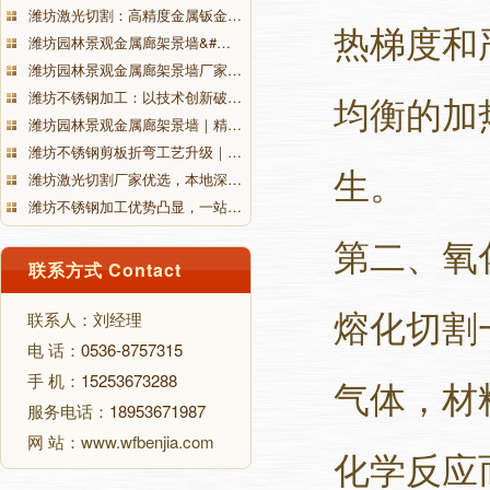
潍坊激光切割：高精度金属钣金…
热梯度和
潍坊园林景观金属廊架景墙&#…
潍坊园林景观金属廊架景墙厂家…
潍坊不锈钢加工：以技术创新破…
均衡的加
潍坊园林景观金属廊架景墙｜精…
潍坊不锈钢剪板折弯工艺升级｜…
生。
潍坊激光切割厂家优选，本地深…
潍坊不锈钢加工优势凸显，一站…
第二、氧
联系方式 Contact
熔化切割
联系人：刘经理
电 话：
0536-8757315
手 机：
15253673288
气体，材
服务电话：
18953671987
网 站：www.wfbenjia.com
化学反应