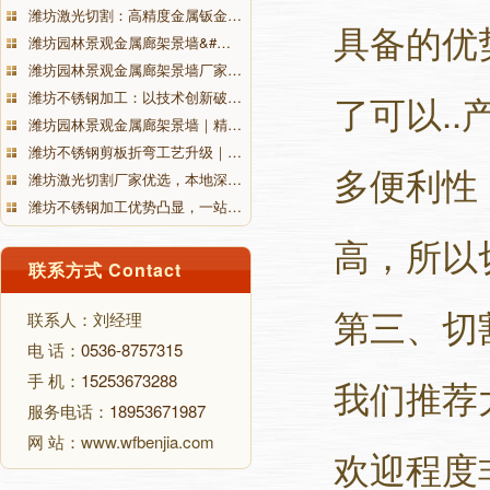
潍坊激光切割：高精度金属钣金…
具备的优
潍坊园林景观金属廊架景墙&#…
潍坊园林景观金属廊架景墙厂家…
潍坊不锈钢加工：以技术创新破…
了可以.
潍坊园林景观金属廊架景墙｜精…
潍坊不锈钢剪板折弯工艺升级｜…
多便利性
潍坊激光切割厂家优选，本地深…
潍坊不锈钢加工优势凸显，一站…
高，所以
联系方式 Contact
第三、切
联系人：刘经理
电 话：
0536-8757315
手 机：
15253673288
我们推荐
服务电话：
18953671987
网 站：www.wfbenjia.com
欢迎程度