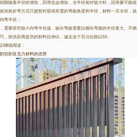
间隙随着半径的增加，回弹也会增加，当半径相对较大时，回弹量可能很
候加热折弯方式只能暂时获得所需的弯曲角度和半径，材料一旦冷却，就
内弯半径：
，需要研究较小内弯半径值，纵向弯曲需要比横向弯曲的半径更大。不锈
巧，按供应商提供的材料拉伸比，减去这个百分比除以50。
识继续阅读：
割切割亚克力材料的优势