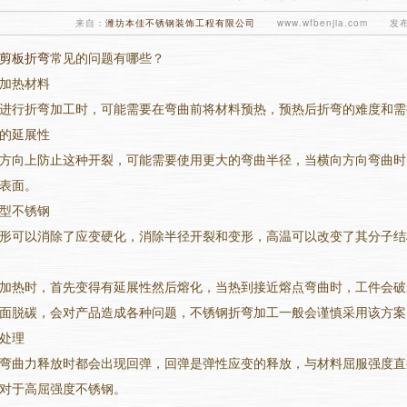
来自：
潍坊本佳不锈钢装饰工程有限公司
www.wfbenjia.com 发布
剪板折弯
常见的问题有哪些？
加热材料
进行折弯加工时，可能需要在弯曲前将材料预热，预热后折弯的难度和需
的延展性
方向上防止这种开裂，可能需要使用更大的弯曲半径，当横向方向弯曲时
表面。
型不锈钢
形可以消除了应变硬化，消除半径开裂和变形，高温可以改变了其分子结
加热时，首先变得有延展性然后熔化，当热到接近熔点弯曲时，工件会破
面脱碳，会对产品造成各种问题，不锈钢折弯加工一般会谨慎采用该方案
处理
1
2
3
弯曲力释放时都会出现回弹，回弹是弹性应变的释放，与材料屈服强度直
对于高屈强度不锈钢。