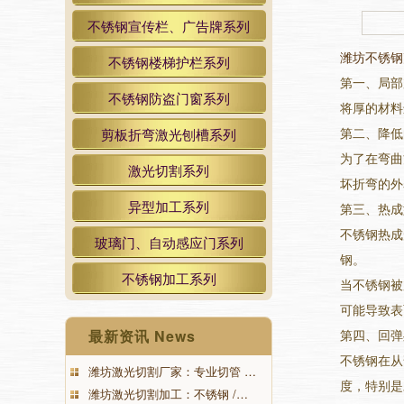
不锈钢宣传栏、广告牌系列
潍坊不锈钢
不锈钢楼梯护栏系列
第一、局部
不锈钢防盗门窗系列
将厚的材料
第二、降低
剪板折弯激光刨槽系列
为了在弯曲
激光切割系列
坏折弯的外
异型加工系列
第三、热成
不锈钢热成
玻璃门、自动感应门系列
钢。
不锈钢加工系列
当不锈钢被
可能导致表
最新资讯 News
第四、回弹
不锈钢在从
潍坊激光切割厂家：专业切管 …
度，特别是
潍坊激光切割加工：不锈钢 /…