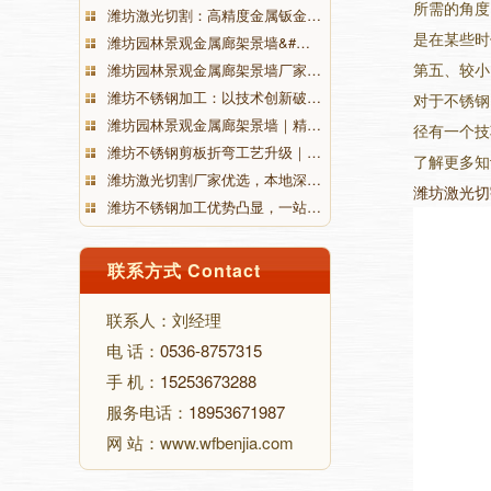
所需的角度
潍坊激光切割：高精度金属钣金…
是在某些时
潍坊园林景观金属廊架景墙&#…
第五、较小
潍坊园林景观金属廊架景墙厂家…
潍坊不锈钢加工：以技术创新破…
对于不锈钢
潍坊园林景观金属廊架景墙｜精…
径有一个技
潍坊不锈钢剪板折弯工艺升级｜…
了解更多知
潍坊激光切割厂家优选，本地深…
潍坊激光切
潍坊不锈钢加工优势凸显，一站…
联系方式 Contact
联系人：刘经理
电 话：
0536-8757315
手 机：
15253673288
服务电话：
18953671987
网 站：www.wfbenjia.com