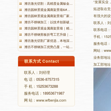
“发展实业
潍坊激光切割：高精度金属钣金…
拓进取在竞
潍坊园林景观金属廊架景墙&#…
有强大的设
潍坊园林景观金属廊架景墙厂家…
潍坊不锈钢加工：以技术创新破…
联系人：刘
潍坊园林景观金属廊架景墙｜精…
联系电话：05
潍坊不锈钢剪板折弯工艺升级｜…
手机：1525
潍坊激光切割厂家优选，本地深…
服务电话：18
潍坊不锈钢加工优势凸显，一站…
网站：www.w
业务部地址
联系方式 Contact
加工部地址
联系人：刘经理
电 话：
0536-8757315
手 机：
15253673288
服务电话：
18953671987
网 站：www.wfbenjia.com