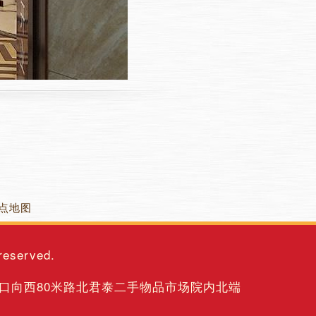
点地图
 reserved.
街路口向西80米路北君泰二手物品市场院内北端