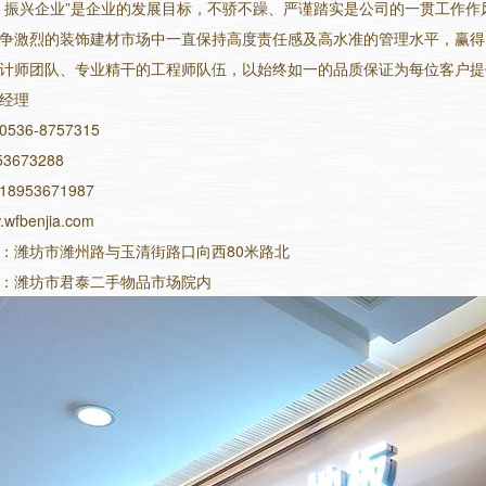
，振兴企业”是企业的发展目标，不骄不躁、严谨踏实是公司的一贯工作
争激烈的装饰建材市场中一直保持高度责任感及高水准的管理水平，赢得
计师团队、专业精干的工程师队伍，以始终如一的品质保证为每位客户提
经理
36-8757315
3673288
953671987
fbenjia.com
：潍坊市潍州路与玉清街路口向西80米路北
：潍坊市君泰二手物品市场院内