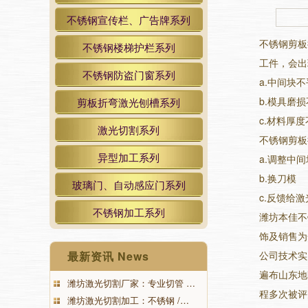
不锈钢宣传栏、广告牌系列
不锈钢剪板
不锈钢楼梯护栏系列
工件，会出
不锈钢防盗门窗系列
a.中间块
b.模具磨
剪板折弯激光刨槽系列
c.材料厚
激光切割系列
不锈钢剪板
异型加工系列
a.调整中间
b.换刀模
玻璃门、自动感应门系列
c.反馈给
不锈钢加工系列
潍坊本佳不
饰及销售为
最新资讯 News
公司技术实
遍布山东地
潍坊激光切割厂家：专业切管 …
程多次被评
潍坊激光切割加工：不锈钢 /…