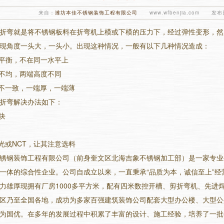
来自：
潍坊本佳不锈钢装饰工程有限公司
www.wfbenjia.com 发布日
折弯就是将不锈钢板料在折弯机上模或下模的压力下，经过弹性变形，然
现角度一头大，一头小。出现这种情况，一般有以下几种情况造成：
不平衡，不在同一水平上
损不均，两端高度不同
度不一致，一端厚，一端薄
折弯
解决办法如下：
块
激光或NCT，让其注意选料
锈钢装饰工程有限公司（前身奎文区北海吉象不锈钢加工部）是一家专业
一体的综合性企业。公司自成立以来，一直秉承“品质为本，诚信至上”
力雄厚现拥有厂房1000多平方米，配有四米数控开槽、剪折弯机、先进
1
2
3
区乃至全国各地，成功为多家百强建筑装饰公司配套大型办公楼、大型公
为国优。在多年的发展过程中积累了丰富的设计、施工经验，培养了一批