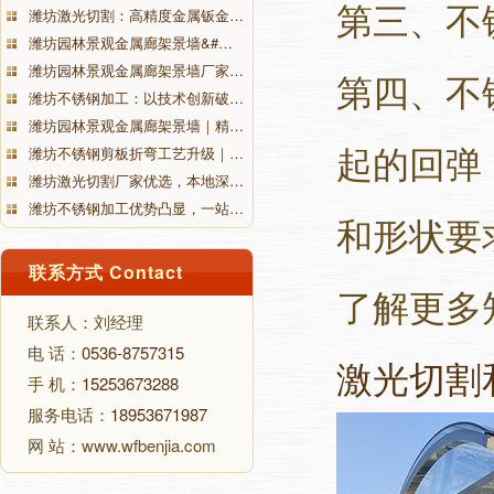
第三、不
潍坊激光切割：高精度金属钣金…
潍坊园林景观金属廊架景墙&#…
潍坊园林景观金属廊架景墙厂家…
第四、不
潍坊不锈钢加工：以技术创新破…
潍坊园林景观金属廊架景墙｜精…
起的回弹
潍坊不锈钢剪板折弯工艺升级｜…
潍坊激光切割厂家优选，本地深…
潍坊不锈钢加工优势凸显，一站…
和形状要
联系方式 Contact
了解更多
联系人：刘经理
电 话：
0536-8757315
激光切割
手 机：
15253673288
服务电话：
18953671987
网 站：www.wfbenjia.com