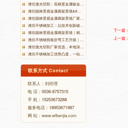
潍坊激光切割：高精度金属钣金…
潍坊园林景观金属廊架景墙&#…
潍坊园林景观金属廊架景墙厂家…
潍坊不锈钢加工：以技术创新破…
下一篇
潍坊园林景观金属廊架景墙｜精…
上一篇
潍坊不锈钢剪板折弯工艺升级｜…
潍坊激光切割厂家优选，本地深…
潍坊不锈钢加工优势凸显，一站…
联系方式 Contact
联系人：刘经理
电 话：
0536-8757315
手 机：
15253673288
服务电话：
18953671987
网 站：www.wfbenjia.com