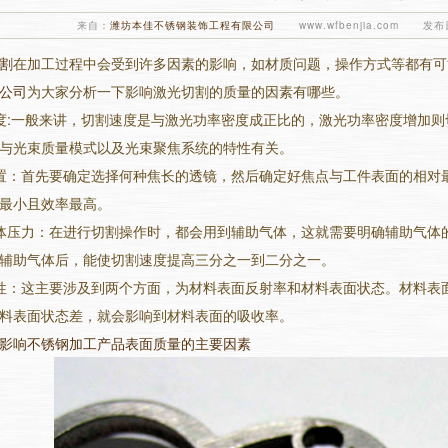
来自：
潍坊本佳不锈钢装饰工程有限公司
www.wfbenjia.com 发布日
割
在加工过程中会受到许多因素的影响，如材质问题，操作方式等都有可
公司
为大家分析一下影响激光切割的质量的因素有哪些。
度:一般来讲，切割速度是与激光功率密度成正比的，激光功率密度增加
与光束质量模式以及光束聚焦系统的特性有关。
置：首先要确定选择何种焦长的透镜，然后确定好焦点与工件表面的相对
最小且效率最高。
体压力：在进行切割操作时，都会用到辅助气体，这就需要明确辅助气体
辅助气体后，能使切割速度提高三分之一到二分之一。
性：这主要涉及到两个方面，为材料表面反射率和材料表面状态。材料表
料表面状态差，就会影响到材料表面的吸收率。
影响不锈钢加工产品表面质量的主要因素
1
2
3