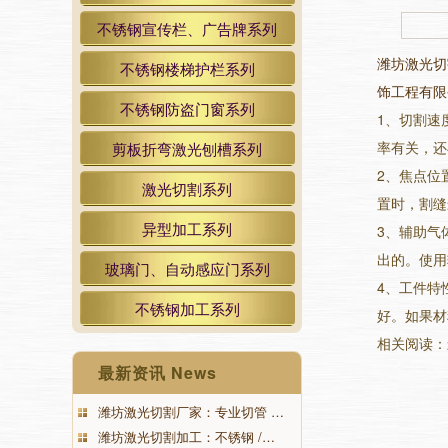
不锈钢宣传栏、广告牌系列
潍坊激光切
不锈钢楼梯护栏系列
饰工程有限
不锈钢防盗门窗系列
1、切割速
率有关，还
剪板折弯激光刨槽系列
2、焦点位
激光切割系列
置时，割缝
异型加工系列
3、辅助气
出的。使用
玻璃门、自动感应门系列
4、工件特
不锈钢加工系列
好。如果材
相关阅读：
最新资讯 News
潍坊激光切割厂家：专业切管 …
潍坊激光切割加工：不锈钢 /…