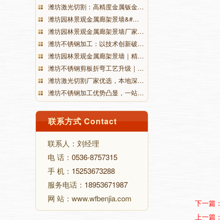
潍坊激光切割：高精度金属钣金…
潍坊园林景观金属廊架景墙&#…
潍坊园林景观金属廊架景墙厂家…
潍坊不锈钢加工：以技术创新破…
潍坊园林景观金属廊架景墙｜精…
潍坊不锈钢剪板折弯工艺升级｜…
潍坊激光切割厂家优选，本地深…
潍坊不锈钢加工优势凸显，一站…
联系方式 Contact
联系人：刘经理
电 话：
0536-8757315
手 机：
15253673288
服务电话：
18953671987
网 站：www.wfbenjia.com
下一篇
上一篇