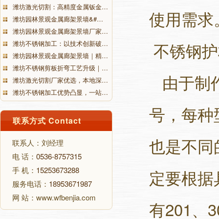
潍坊激光切割：高精度金属钣金…
使用需求
潍坊园林景观金属廊架景墙&#…
潍坊园林景观金属廊架景墙厂家…
潍坊不锈钢加工：以技术创新破…
不锈钢护
潍坊园林景观金属廊架景墙｜精…
潍坊不锈钢剪板折弯工艺升级｜…
由于制作
潍坊激光切割厂家优选，本地深…
潍坊不锈钢加工优势凸显，一站…
号，每种
联系方式 Contact
也是不同
联系人：刘经理
电 话：
0536-8757315
手 机：
15253673288
定要根据
服务电话：
18953671987
网 站：www.wfbenjia.com
有201、