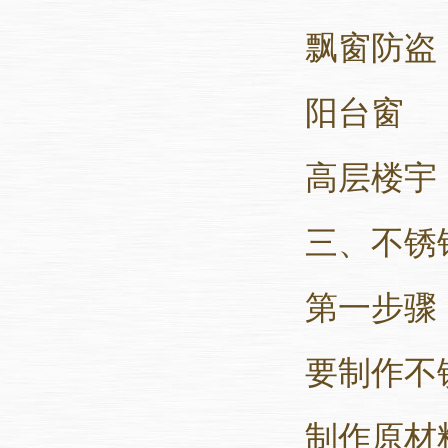
飘窗防盗
阳台窗
高层楼宇
三、不锈
第一步骤
要制作不
制作原材