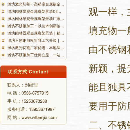
潍坊激光切割：高精度金属钣金…
观一样，
潍坊园林景观金属廊架景墙&#…
潍坊园林景观金属廊架景墙厂家…
潍坊不锈钢加工：以技术创新破…
填充物一
潍坊园林景观金属廊架景墙｜精…
潍坊不锈钢剪板折弯工艺升级｜…
由不锈钢
潍坊激光切割厂家优选，本地深…
潍坊不锈钢加工优势凸显，一站…
新颖，提
联系方式 Contact
能且独具
联系人：刘经理
电 话：
0536-8757315
手 机：
15253673288
要用于防
服务电话：
18953671987
网 站：www.wfbenjia.com
二、不锈