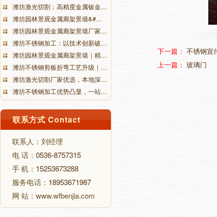
潍坊激光切割：高精度金属钣金…
潍坊园林景观金属廊架景墙&#…
潍坊园林景观金属廊架景墙厂家…
潍坊不锈钢加工：以技术创新破…
下一篇：
不锈钢宣
潍坊园林景观金属廊架景墙｜精…
上一篇：
玻璃门
潍坊不锈钢剪板折弯工艺升级｜…
潍坊激光切割厂家优选，本地深…
潍坊不锈钢加工优势凸显，一站…
联系方式 Contact
联系人：刘经理
电 话：
0536-8757315
手 机：
15253673288
服务电话：
18953671987
网 站：www.wfbenjia.com