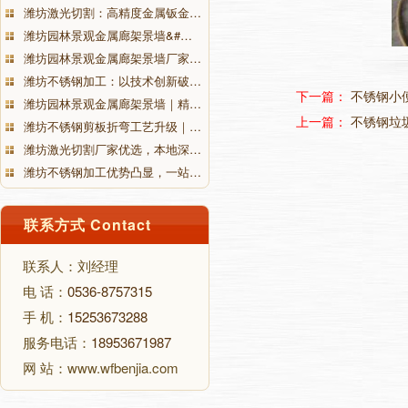
潍坊激光切割：高精度金属钣金…
潍坊园林景观金属廊架景墙&#…
潍坊园林景观金属廊架景墙厂家…
潍坊不锈钢加工：以技术创新破…
下一篇：
不锈钢小
潍坊园林景观金属廊架景墙｜精…
上一篇：
不锈钢垃
潍坊不锈钢剪板折弯工艺升级｜…
潍坊激光切割厂家优选，本地深…
潍坊不锈钢加工优势凸显，一站…
联系方式 Contact
联系人：刘经理
电 话：
0536-8757315
手 机：
15253673288
服务电话：
18953671987
网 站：www.wfbenjia.com